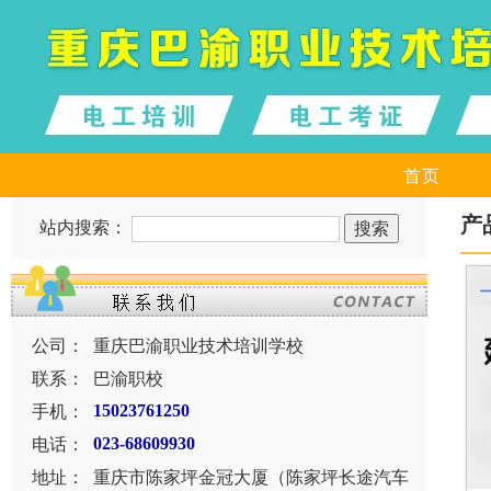
首页
产
站内搜索：
公司：
重庆巴渝职业技术培训学校
联系：
巴渝职校
手机：
15023761250
电话：
023-68609930
地址：
重庆市陈家坪金冠大厦（陈家坪长途汽车