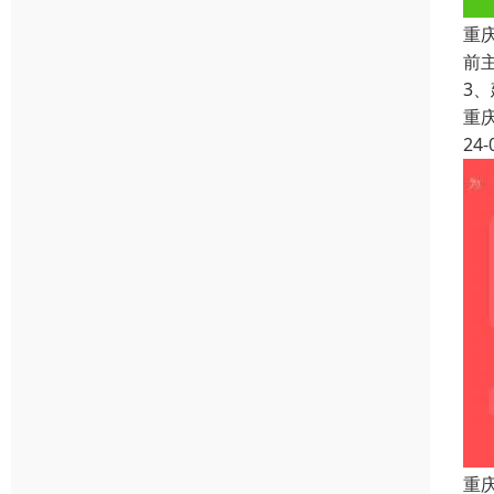
重
前
3
重
24-
重