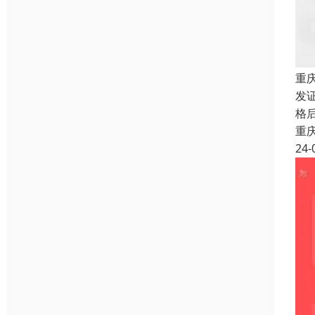
重
发证
格
重
24-