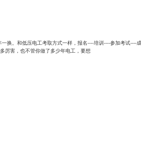
和低压电工考取方式一样，报名----培训----参加考试----
技术多厉害，也不管你做了多少年电工，要想