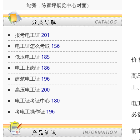
站旁，陈家坪展览中心对面）
报考电工证
201
电工证怎么考取
156
低压电工证
185
价
电工上岗证
186
高
建筑电工证
196
工
高压电工证
200
电工证考证中心
180
电
考电工操作证
196
必
前