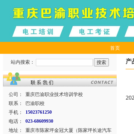
首页
产
站内搜索：
公司：
重庆巴渝职业技术培训学校
20
联系：
巴渝职校
手机：
15023761250
电话：
023-68609930
地址：
重庆市陈家坪金冠大厦（陈家坪长途汽车