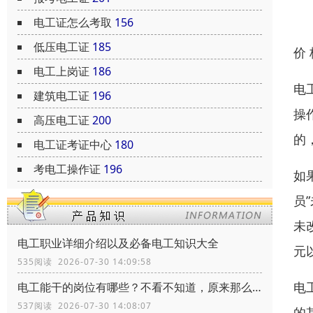
电工证怎么考取
156
低压电工证
185
价
电工上岗证
186
电
建筑电工证
196
操
高压电工证
200
的
电工证考证中心
180
考电工操作证
196
如
员
未
电工职业详细介绍以及必备电工知识大全
元
535阅读 2026-07-30 14:09:58
电
电工能干的岗位有哪些？不看不知道，原来那么多
537阅读 2026-07-30 14:08:07
的