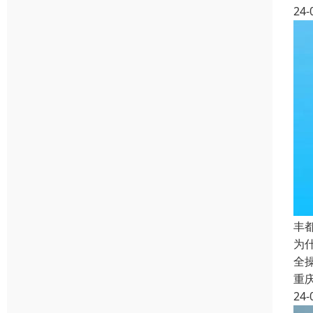
24-
丰
为
全
重
24-