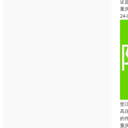
证
重
24-
垫
高
的
重