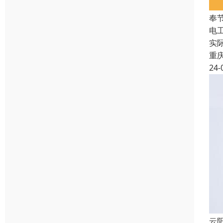
奉
电
实
重
24-
云