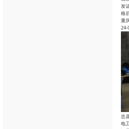
发证
格
重
24-
忠
电