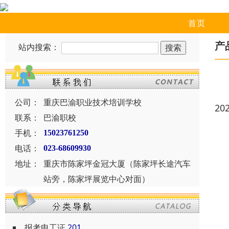
首页
产
站内搜索：
公司：
重庆巴渝职业技术培训学校
20
联系：
巴渝职校
手机：
15023761250
电话：
023-68609930
地址：
重庆市陈家坪金冠大厦（陈家坪长途汽车
站旁，陈家坪展览中心对面）
报考电工证
201