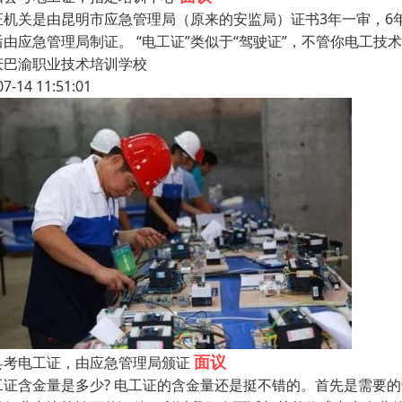
机关是由昆明市应急管理局（原来的安监局）证书3年一审，6年一换。
后由应急管理局制证。 “电工证”类似于“驾驶证”，不管你电工
庆巴渝职业技术培训学校
07-14 11:51:01
面议
县考电工证，由应急管理局颁证
工证含金量是多少? 电工证的含金量还是挺不错的。首先是需要