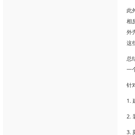
此
相
外
这
总
一
针
1
2
3