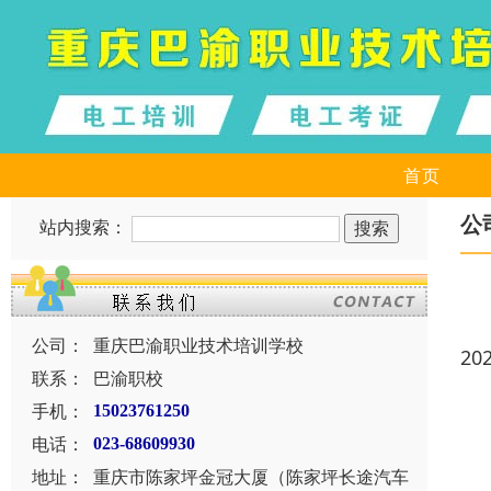
首页
公
站内搜索：
公司：
重庆巴渝职业技术培训学校
20
联系：
巴渝职校
手机：
15023761250
电话：
023-68609930
地址：
重庆市陈家坪金冠大厦（陈家坪长途汽车