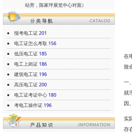
站旁，陈家坪展览中心对面）
报考电工证
201
电工证怎么考取
156
低压电工证
185
在
电工上岗证
186
致
建筑电工证
196
一
高压电工证
200
就
电工证考证中心
180
因
考电工操作证
196
实
存