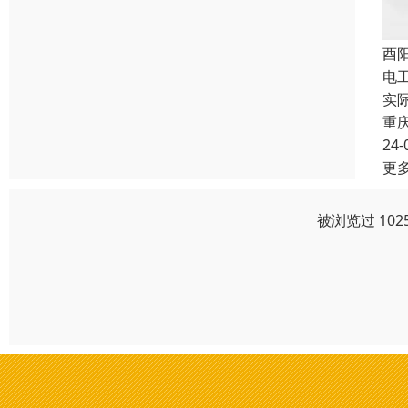
酉
电
实
重
24-
更
被浏览过 10