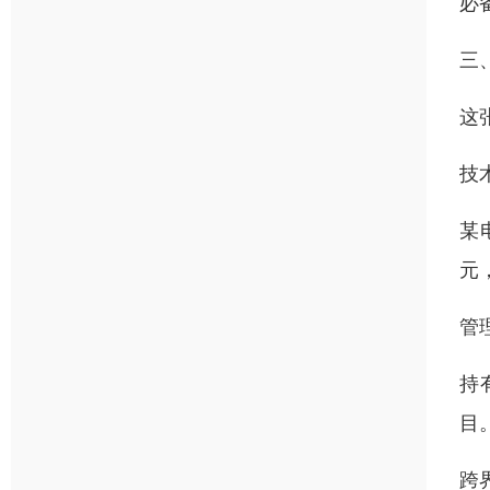
必
三
这
技
某
元
管
持
目
跨