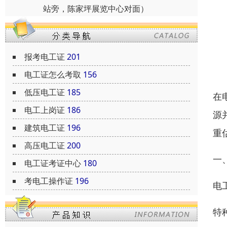
站旁，陈家坪展览中心对面）
报考电工证
201
电工证怎么考取
156
低压电工证
185
在
电工上岗证
186
源
建筑电工证
196
重
高压电工证
200
一
电工证考证中心
180
考电工操作证
196
电
特