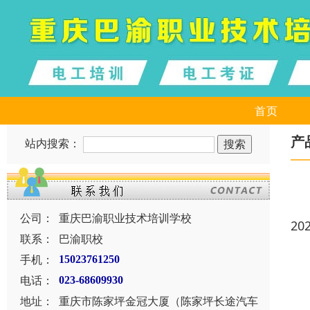
首页
产
站内搜索：
公司：
重庆巴渝职业技术培训学校
20
联系：
巴渝职校
手机：
15023761250
电话：
023-68609930
地址：
重庆市陈家坪金冠大厦（陈家坪长途汽车